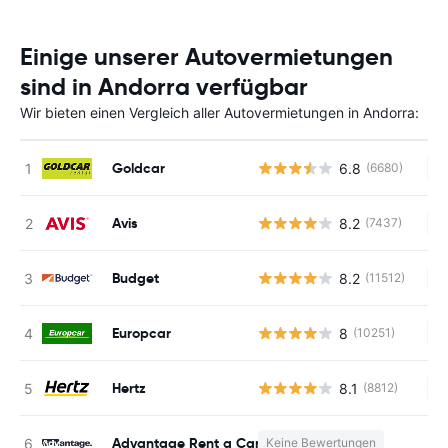
Einige unserer Autovermietungen
sind in Andorra verfügbar
Wir bieten einen Vergleich aller Autovermietungen in Andorra:
Goldcar
6.8
(6680)
Ke
Avis
8.2
(7437)
Ke
Budget
8.2
(11512)
Ke
Europcar
8
(10251)
Ke
Hertz
8.1
(8812)
Ke
Advantage Rent a Car
Keine Bewertungen
K