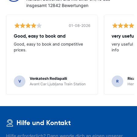
insgesamt 12842 Bewertungen
01-08-2026
Good, easy to book and
very useful 
Good, easy to book and competitive
very useful t
prices.
info
Venkatesh Redlapalli
Ricar
V
R
Avant Car Ljubljana Train Station
Hertz
Hilfe und Kontakt
Hilfe erforderlich? Dann wende dich an einen unserer