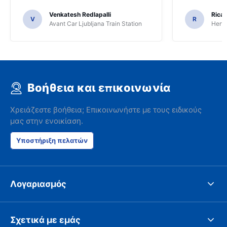
Venkatesh Redlapalli
Ricar
V
R
Avant Car Ljubljana Train Station
Hertz
Βοήθεια και επικοινωνία
Χρειάζεστε βοήθεια; Επικοινωνήστε με τους ειδικούς
μας στην ενοικίαση.
Υποστήριξη πελατών
Λογαριασμός
Σχετικά με εμάς