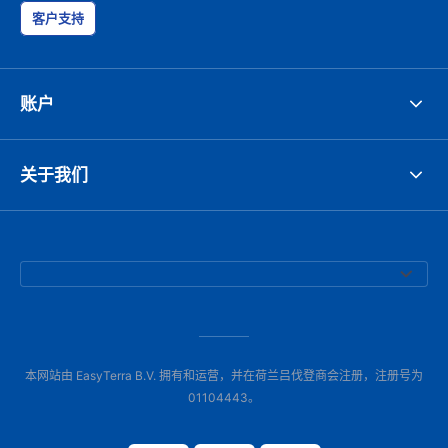
客户支持
账户
关于我们
本网站由 EasyTerra B.V. 拥有和运营，并在荷兰吕伐登商会注册，注册号为
01104443。