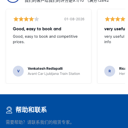
我们的客户给我们的评分是9.1/10 （满分12842
01-08-2026
Good, easy to book and
very useful 
Good, easy to book and competitive
very useful t
prices.
info
Venkatesh Redlapalli
Ricar
V
R
Avant Car Ljubljana Train Station
Hertz
帮助和联系
需要帮助？请联系我们的租赁专家。