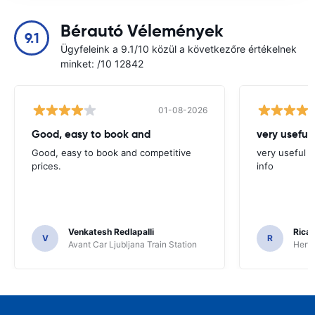
Bérautó Vélemények
9.1
Ügyfeleink a 9.1/10 közül a következőre értékelnek
minket: /10 12842
01-08-2026
Good, easy to book and
very useful 
Good, easy to book and competitive
very useful t
prices.
info
Venkatesh Redlapalli
Ricar
V
R
Avant Car Ljubljana Train Station
Hertz